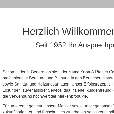
KNORR & R
GmbH
Herzlich Willkomme
Seit 1952 Ihr Ansprechpa
Ihr professioneller Partner
Großprojekten rund um di
Wasser, Sanitär, Bäder un
Schon in der 3. Generation steht der Name Knorr & Richter G
professionelle Beratung und Planung in den Bereichen Haus
Über uns
sowie Sanitär- und Heizungsanlagen. Unser Erfolgsrezept sind
Lösungen, zuverlässiger Service, qualifizierte, kundenfreundli
die Verwendung hochwertiger Markenprodukte.
Für unseren Ingenieur, unsere Meister sowie unser gesamtes 
zukunftsorientiert und fortschrittlich zu arbeiten selbstverständ