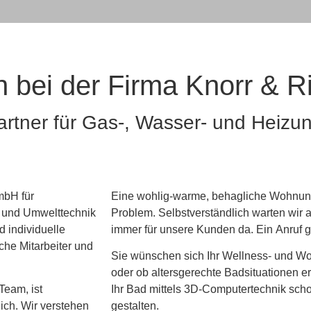
ICHTER
n bei der Firma Knorr & 
rtner für Gas-, Wasser- und Heizung
 bei Klein- und
e Themen Heizung, Gas,
d Klima.
mbH für
Eine wohlig-warme, behagliche Wohnun
- und Umwelttechnik
Problem. Selbstverständlich warten wir a
 individuelle
immer für unsere Kunden da. Ein Anruf
che Mitarbeiter und
Sie wünschen sich Ihr Wellness- und Wo
oder ob altersgerechte Badsituationen er
Team, ist
Ihr Bad mittels 3D-Computertechnik scho
lich. Wir verstehen
gestalten.